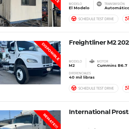
MODELO
TRANSMISIÓN
El Modelo
Automátic
SCHEDULE TEST DRIVE
Freightliner M2 20
DISPONIBLE
MODELO
MOTOR
M2
Cummins B6.7
DIFERENCIALES
40 mil libras
SCHEDULE TEST DRIVE
International Prost
REMATE!!!