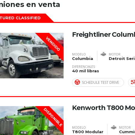
iones en venta
TURED CLASSIFIED
Freightliner Colum
VENDIDO
MODELO
MOTOR
Columbia
Detroit Ser
DIFERENCIALES
40 mil libras
SCHEDULE TEST DRIVE
Kenworth T800 Mo
DISPONIBLE
MODELO
MOTOR
T800 Modular
Cummin