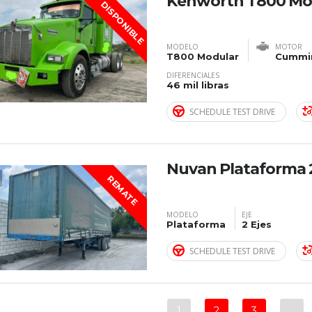
Kenworth T800 Mo
DISPONIBLE
MODELO
MOTOR
T800 Modular
Cummin
DIFERENCIALES
46 mil libras
SCHEDULE TEST DRIVE
Nuvan Plataforma 
REMATE
MODELO
EJE
Plataforma
2 Ejes
SCHEDULE TEST DRIVE
1
2
3
…