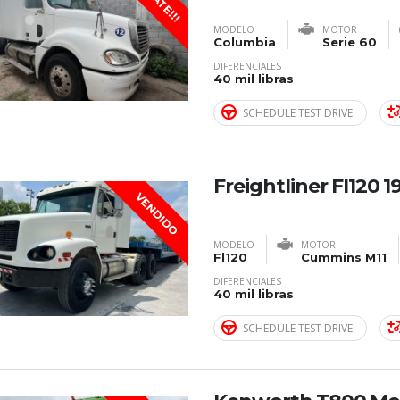
MODELO
MOTOR
Columbia
Serie 60
DIFERENCIALES
40 mil libras
SCHEDULE TEST DRIVE
Freightliner Fl120 1
VENDIDO
MODELO
MOTOR
Fl120
Cummins M11
DIFERENCIALES
40 mil libras
SCHEDULE TEST DRIVE