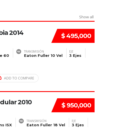
Show all
bia 2014
$ 495,000
TRANSMISIÓN
EJE
ie 60
Eaton Fuller 10 Vel
3 Ejes
ADD TO COMPARE
dular 2010
$ 950,000
TRANSMISIÓN
EJE
s ISX
Eaton Fuller 18 Vel
3 Ejes