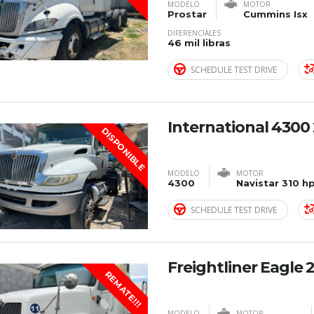
MODELO
MOTOR
Prostar
Cummins Isx
DIFERENCIALES
46 mil libras
SCHEDULE TEST DRIVE
International 4300
DISPONIBLE
MODELO
MOTOR
4300
Navistar 310 h
SCHEDULE TEST DRIVE
Freightliner Eagle 
REMATE!!!
MODELO
MOTOR