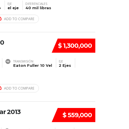
EJE
DIFERENCIALES
o
el eje
40 mil libras
ADD TO COMPARE
20
$ 1,300,000
TRANSMISIÓN
EJE
Eaton Fuller 10 Vel
2 Ejes
ADD TO COMPARE
ar 2013
$ 559,000