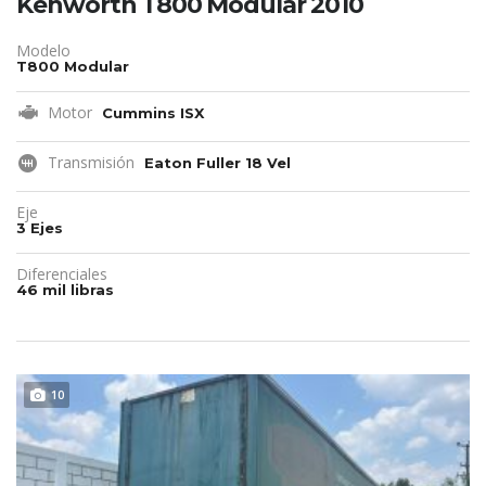
Kenworth T800 Modular 2010
Modelo
T800 Modular
Motor
Cummins ISX
Transmisión
Eaton Fuller 18 Vel
Eje
3 Ejes
Diferenciales
46 mil libras
10
REMATE