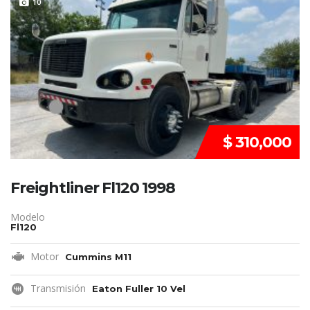
VENDIDO
10
$ 310,000
Freightliner Fl120 1998
Modelo
Fl120
Motor
Cummins M11
Transmisión
Eaton Fuller 10 Vel