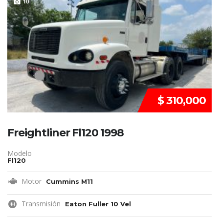
VENDIDO
10
$ 310,000
Freightliner Fl120 1998
Modelo
Fl120
Motor
Cummins M11
Transmisión
Eaton Fuller 10 Vel