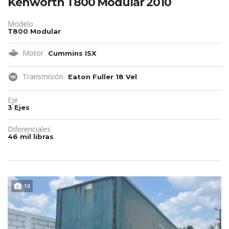
Kenworth T800 Modular 2010
Modelo
T800 Modular
Motor
Cummins ISX
Transmisión
Eaton Fuller 18 Vel
Eje
3 Ejes
Diferenciales
46 mil libras
10
REMATE