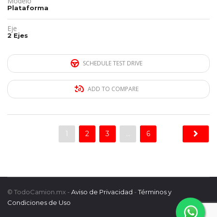
Modelo
Plataforma
Eje
2 Ejes
SCHEDULE TEST DRIVE
ADD TO COMPARE
1
2
3
…
6
© TodoCamion.mx -
Aviso de Privacidad
-
Términos y
Condiciones de Uso