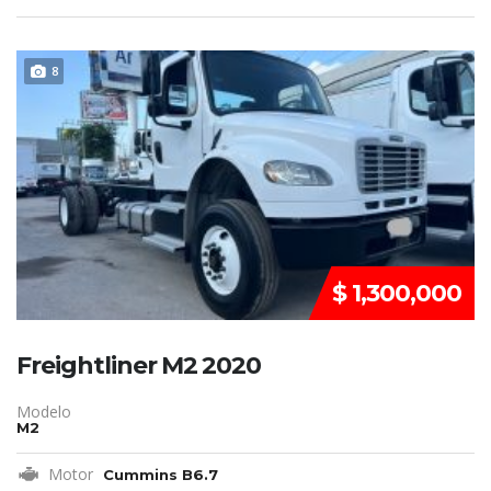
DISPONIBLE
8
$ 1,300,000
Freightliner M2 2020
Modelo
M2
Motor
Cummins B6.7