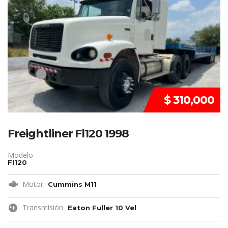
VENDIDO
$ 310,000
Freightliner Fl120 1998
Modelo
Fl120
Motor
Cummins M11
Transmisión
Eaton Fuller 10 Vel