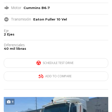
Motor
Cummins B6.7
Transmisión
Eaton Fuller 10 Vel
Eje
2 Ejes
Diferenciales
40 mil libras
SCHEDULE TEST DRIVE
ADD TO COMPARE
REMATE!!!
9