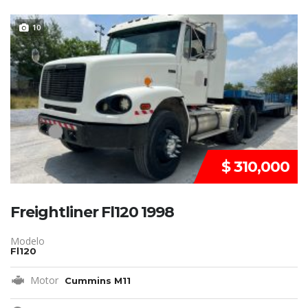
VENDIDO
10
$ 310,000
Freightliner Fl120 1998
Modelo
Fl120
Motor
Cummins M11