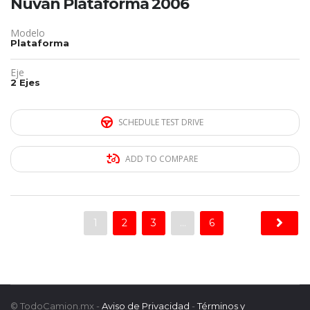
Nuvan Plataforma 2006
Modelo
Plataforma
Eje
2 Ejes
SCHEDULE TEST DRIVE
ADD TO COMPARE
1
2
3
…
6
© TodoCamion.mx -
Aviso de Privacidad
-
Términos y