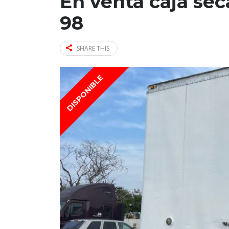
En venta caja sec
98
SHARE THIS
DISPONIBLE