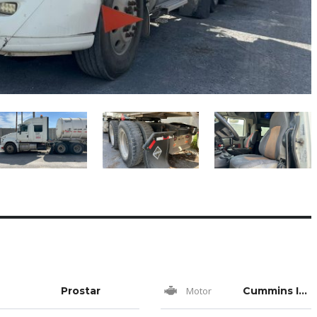
o
Prostar
Motor
Cummins ISX