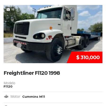
VENDIDO
10
$ 310,000
Freightliner Fl120 1998
Modelo
Fl120
Motor
Cummins M11