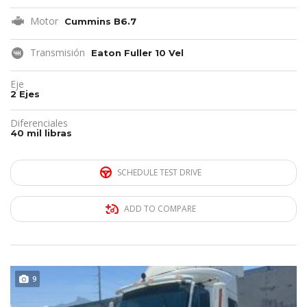
Motor
Cummins B6.7
Transmisión
Eaton Fuller 10 Vel
Eje
2 Ejes
Diferenciales
40 mil libras
SCHEDULE TEST DRIVE
ADD TO COMPARE
REMATE!!!
9