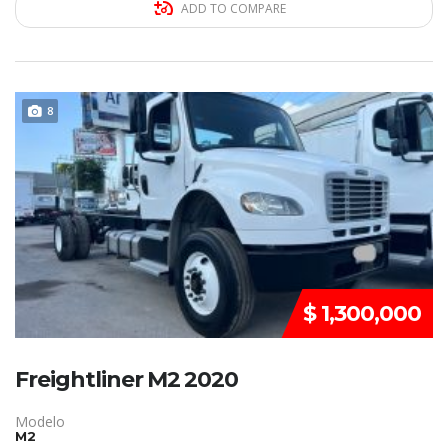
ADD TO COMPARE
DISPONIBLE
8
$ 1,300,000
Freightliner M2 2020
Modelo
M2