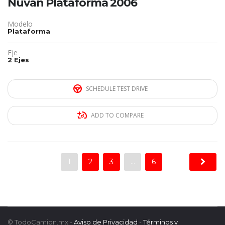
Nuvan Plataforma 2006
Modelo
Plataforma
Eje
2 Ejes
SCHEDULE TEST DRIVE
ADD TO COMPARE
1
2
3
…
6
© TodoCamion.mx -
Aviso de Privacidad
-
Términos y