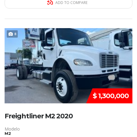
ADD TO COMPARE
DISPONIBLE
8
$ 1,300,000
Freightliner M2 2020
Modelo
M2