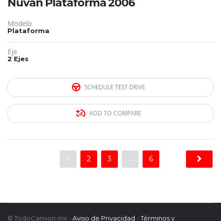
Nuvan Plataforma 2006
Modelo
Plataforma
Eje
2 Ejes
SCHEDULE TEST DRIVE
ADD TO COMPARE
1
2
3
…
6
© TodoCamion.mx -
Aviso de Privacidad
-
Términos y