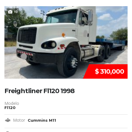
VENDIDO
10
$ 310,000
Freightliner Fl120 1998
Modelo
Fl120
Motor
Cummins M11