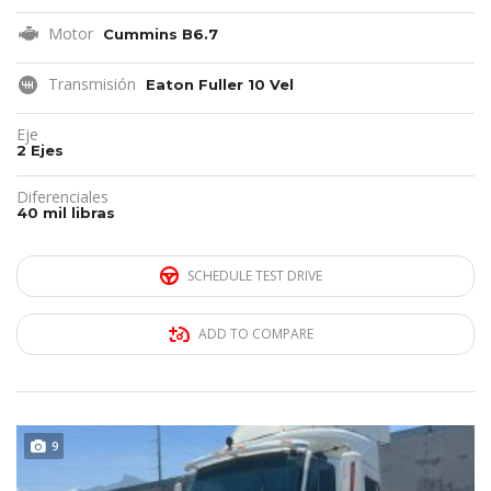
Motor
Cummins B6.7
Transmisión
Eaton Fuller 10 Vel
Eje
2 Ejes
Diferenciales
40 mil libras
SCHEDULE TEST DRIVE
ADD TO COMPARE
REMATE!!!
9