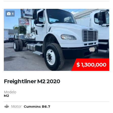
DISPONIBLE
8
$ 1,300,000
Freightliner M2 2020
Modelo
M2
Motor
Cummins B6.7