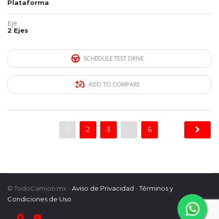
Plataforma
Eje
2 Ejes
SCHEDULE TEST DRIVE
ADD TO COMPARE
1
2
3
…
6
© TodoCamion.mx -
Aviso de Privacidad
-
Términos y
Condiciones de Uso