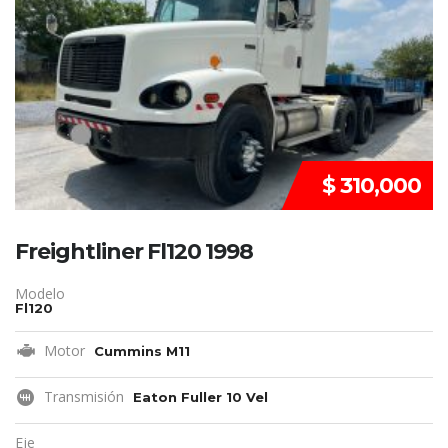
VENDIDO
$ 310,000
Freightliner Fl120 1998
Modelo
Fl120
Motor
Cummins M11
Transmisión
Eaton Fuller 10 Vel
Eje