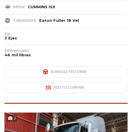
Motor
CUMMINS ISX
Transmisión
Eaton Fuller 18 Vel
Eje
3 Ejes
Diferenciales
46 mil libras
SCHEDULE TEST DRIVE
ADD TO COMPARE
DISPONIBLE
2